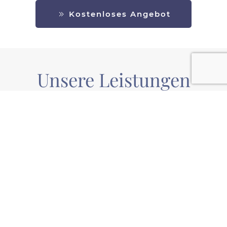
Kostenloses Angebot
Unsere
Leistungen
Wir vermitteln Pflegekräfte für die 24 Stunden Betreuung, passgenau
und sicher. Vom Bedarf bis zum Start in guten Händen.
Kontakt aufnehmen